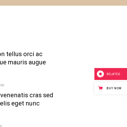
n tellus orci ac
ue mauris augue
RELATED
aw
BUY NOW
 venenatis cras sed
felis eget nunc
e