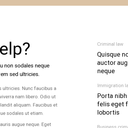
elp?
Criminal law
Quisque no
auctor aug
rcu non sodales neque
neque
em sed ultricies.
Immigration l
 ultricies. Nunc faucibus a
Porta nibh
iverra nam libero. Odio ut
felis eget 
landit aliquam. Faucibus et
lobortis
ue sodales ut etiam.
mauris augue neque. Eget
Business crim