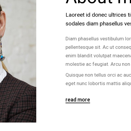
Laoreet id donec ultrices 
sodales diam phasellus ves
Diam phasellus vestibulum lor
pellentesque sit. Ac ut conse
enim blandit volutpat maecena
molestie ac feugiat. Arcu no
Quisque non tellus orci ac au
eget nunc lobortis mattis ali
read more