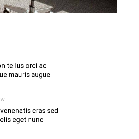
n tellus orci ac
ue mauris augue
aw
 venenatis cras sed
felis eget nunc