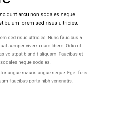
tincidunt arcu non sodales neque
tibulum lorem sed risus ultricies.
em sed risus ultricies. Nunc faucibus a
quat semper viverra nam libero. Odio ut
s volutpat blandit aliquam. Faucibus et
n sodales neque sodales.
ctor augue mauris augue neque. Eget felis
quam faucibus porta nibh venenatis.