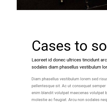
Cases to so
Laoreet id donec ultrices tincidunt a
sodales diam phasellus vestibulum lor
Diam phasellus vestibulum lorem sed risus
pellentesque sit. Ac ut consequat semper v
enim blandit volutpat maecenas volutpat b
molestie ac feugiat. Arcu non sodales ne