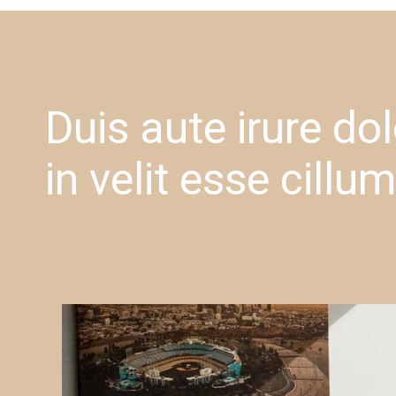
Duis aute irure dol
in velit esse cillum