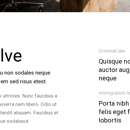
lve
Criminal law
Quisque no
auctor aug
rcu non sodales neque
neque
em sed risus etest.
Immigration l
 ultricies. Nunc faucibus a
Porta nibh
iverra nam libero. Odio ut
felis eget 
landit aliquam. Faucibus et
lobortis
que sodalesut.