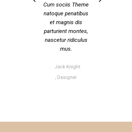
Cum sociis Theme
viverra maecenas
Phasellus viverra
nulla ut metus varius
accumsan lacus vel.
natoque penatibus
Feugiat sed lectus
laoreet. Quisque
et magnis dis
parturient montes,
vestibulum.
rutrum.
nascetur ridiculus
mus.
- Betty Green
- Mia Dean
Photographer
Copywritter
- Jack Knight
Designer